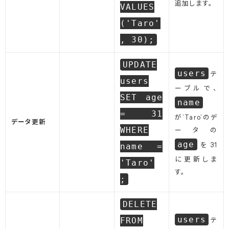
追加します。
VALUES
('Taro'
, 30);
UPDATE
users
テ
users
ーブルで、
SET age
name
= 31
が’Taro’のデ
データ更新
WHERE
ータの
age
を31
name =
に更新しま
'Taro'
す。
;
DELETE
users
FROM
テ