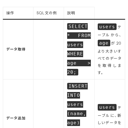
操作
SQL文の例
説明
SELECT
users
テ
* FROM
ーブルから、
age
が20
users
データ取得
より大きいす
WHERE
べてのデータ
age >
を取得しま
20;
す。
INSERT
INTO
users
users
テ
(name,
ーブルに、新
データ追加
age)
しいデータを