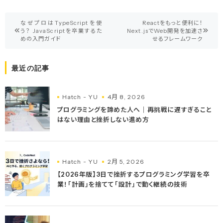
投
なぜプロはTypeScriptを使
Reactをもっと便利に！
う？ JavaScriptを卒業するた
Next.jsでWeb開発を加速さ
稿
めの入門ガイド
せるフレームワーク
ナ
最近の記事
ビ
ゲ
Hatch - YU
4月 8, 2026
ー
プログラミングを諦めた人へ｜再挑戦に遅すぎること
はない理由と挫折しない進め方
シ
ョ
ン
Hatch - YU
2月 5, 2026
【2026年版】3日で挫折するプログラミング学習を卒
業！「計画」を捨てて「設計」で動く継続の技術